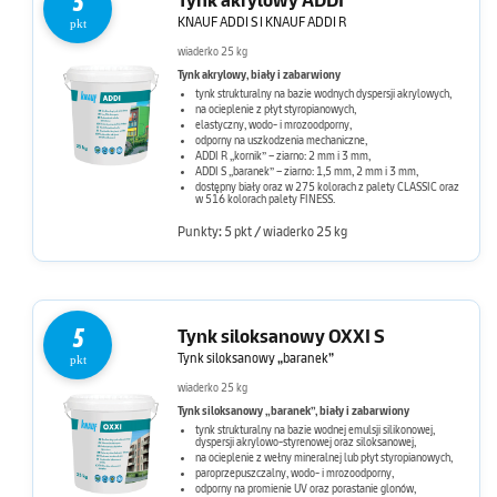
5
Tynk akrylowy ADDI
KNAUF ADDI S I KNAUF ADDI R
pkt
wiaderko 25 kg
Tynk akrylowy, biały i zabarwiony
tynk strukturalny na bazie wodnych dyspersji akrylowych,
na ocieplenie z płyt styropianowych,
elastyczny, wodo- i mrozoodporny,
odporny na uszkodzenia mechaniczne,
ADDI R „kornik” – ziarno: 2 mm i 3 mm,
ADDI S „baranek” – ziarno: 1,5 mm, 2 mm i 3 mm,
dostępny biały oraz w 275 kolorach z palety CLASSIC oraz
w 516 kolorach palety FINESS.
Punkty: 5 pkt / wiaderko 25 kg
5
Tynk siloksanowy OXXI S
Tynk siloksanowy „baranek”
pkt
wiaderko 25 kg
Tynk siloksanowy „baranek”, biały i zabarwiony
tynk strukturalny na bazie wodnej emulsji silikonowej,
dyspersji akrylowo-styrenowej oraz siloksanowej,
na ocieplenie z wełny mineralnej lub płyt styropianowych,
paroprzepuszczalny, wodo- i mrozoodporny,
odporny na promienie UV oraz porastanie glonów,