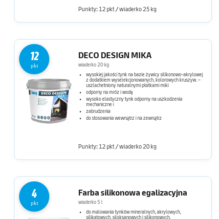
Punkty: 12 pkt / wiaderko 25 kg
12
DECO DESIGN MIKA
wiaderko 20 kg
pkt
wysokiej jakości tynk na bazie żywicy silikonowo-akrylowej
z dodatkiem wyselekcjonowanych, kolorowych kruszyw. –
uszlachetniony naturalnymi płatkami miki
odporny na mróz i wodę
wysoko elastyczny tynk odporny na uszkodzenia
mechaniczne i
zabrudzenia
do stosowania wewnątrz i na zewnątrz
Punkty: 12 pkt / wiaderko 20 kg
4
Farba silikonowa egalizacyjna
wiaderko 5 l
pkt
do malowania tynków mineralnych, akrylowych,
silikatowych, siloksanowych i silikonowych,