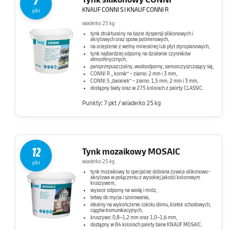
7
KNAUF CONNI S I KNAUF CONNI R
pkt
wiaderko 25 kg
tynk strukturalny na bazie dyspersji silikonowych i
akrylowych oraz spoiw polimerowych,
na ocieplenie z wełny mineralnej lub płyt styropianowych,
tynk najbardziej odporny na działanie czynników
atmosferycznych,
paroprzepuszczalny, wodoodporny, samooczyszczający się,
CONNI R „ kornik” – ziarno: 2 mm i 3 mm,
CONNI S „baranek” – ziarno: 1,5 mm, 2 mm i 3 mm,
dostępny biały oraz w 275 kolorach z palety CLASSIC.
Punkty: 7 pkt / wiaderko 25 kg
12
Tynk mozaikowy MOSAIC
wiaderko 25 kg
pkt
tynk mozaikowy to specjalnie dobrana żywica silikonowo-
akrylowa w połączeniu z wysokiej jakości kolorowym
kruszywem,
wysoce odporny na wodę i mróz,
łatwy do mycia i szorowania,
idealny na wykończenie cokołu domu, klatek schodowych,
ciągów komunikacyjnych,
kruszywo: 0,8–1,2 mm oraz 1,0–1,6 mm,
dostępny w 84 kolorach palety barw KNAUF MOSAIC.