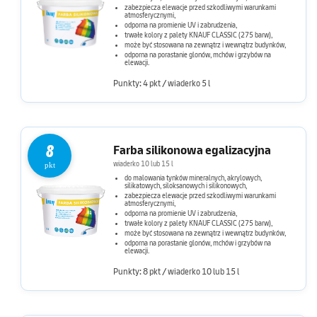
zabezpiecza elewacje przed szkodliwymi warunkami
atmosferycznymi,
odporna na promienie UV i zabrudzenia,
trwałe kolory z palety KNAUF CLASSIC (275 barw),
może być stosowana na zewnątrz i wewnątrz budynków,
odporna na porastanie glonów, mchów i grzybów na
elewacji.
Punkty: 4 pkt / wiaderko 5 l
8
Farba silikonowa egalizacyjna
wiaderko 10 lub 15 l
pkt
do malowania tynków mineralnych, akrylowych,
silikatowych, siloksanowych i silikonowych,
zabezpiecza elewacje przed szkodliwymi warunkami
atmosferycznymi,
odporna na promienie UV i zabrudzenia,
trwałe kolory z palety KNAUF CLASSIC (275 barw),
może być stosowana na zewnątrz i wewnątrz budynków,
odporna na porastanie glonów, mchów i grzybów na
elewacji.
Punkty: 8 pkt / wiaderko 10 lub 15 l