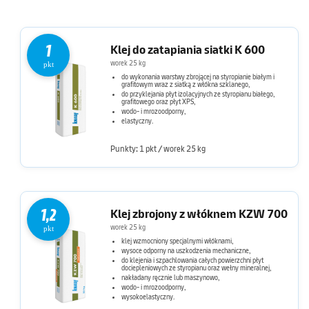
1
Klej do zatapiania siatki K 600
worek 25 kg
pkt
do wykonania warstwy zbrojącej na styropianie białym i
grafitowym wraz z siatką z włókna szklanego,
do przyklejania płyt izolacyjnych ze styropianu białego,
grafitowego oraz płyt XPS,
wodo- i mrozoodporny,
elastyczny.
Punkty: 1 pkt / worek 25 kg
1,2
Klej zbrojony z włóknem KZW 700
worek 25 kg
pkt
klej wzmocniony specjalnymi włóknami,
wysoce odporny na uszkodzenia mechaniczne,
do klejenia i szpachlowania całych powierzchni płyt
dociepleniowych ze styropianu oraz wełny mineralnej,
nakładany ręcznie lub maszynowo,
wodo- i mrozoodporny,
wysokoelastyczny.