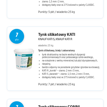
ziarno: 1,5 mm i 2 mm,
dostępny biały oraz w 275 kolorach z palety CLASSIC.
Punkty: 5 pkt / wiaderko 25 kg
7
Tynk silikatowy KATI
KNAUF KATI S, KNAUF KATI R
pkt
wiaderko 25 kg
Tynk silikatowy, biały i zabarwiony
tynk strukturalny na bazie wodnych dyspersji
polikrzemianowych oraz potasowego szkła wodnego,
na ocieplenie z wełny mineralnej lub płyt styropianowych,
niepalny,
bardzo odporny na porastanie grzybów i glonów na elewacji,
KATI R „kornik” – ziarno: 2 mm i 3 mm,
KATI S „baranek” – ziarno: 1,5 mm, 2 mm i 3 mm,
dostępny biały oraz w 275 kolorach z palety CLASSIC.
Punkty: 7 pkt / wiaderko 25 kg
Tynk silikonowy CONNI