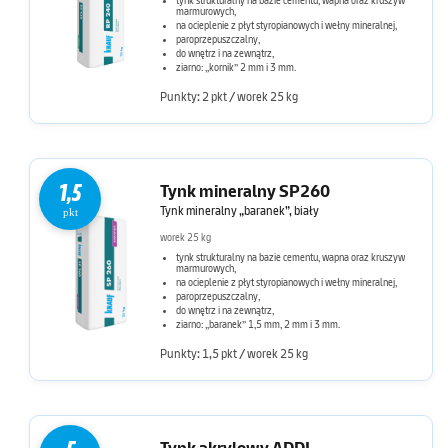
tynk strukturalny na bazie cementu, wapna oraz kruszyw
marmurowych,
na ocieplenie z płyt styropianowych i wełny mineralnej,
paroprzepuszczalny,
do wnętrz i na zewnątrz,
ziarno: „kornik” 2 mm i 3 mm.
Punkty: 2 pkt / worek 25 kg
1,5
Tynk mineralny SP260
Tynk mineralny „baranek”, biały
pkt
worek 25 kg
tynk strukturalny na bazie cementu, wapna oraz kruszyw
marmurowych,
na ocieplenie z płyt styropianowych i wełny mineralnej,
paroprzepuszczalny,
do wnętrz i na zewnątrz,
ziarno: „baranek” 1,5 mm, 2 mm i 3 mm.
Punkty: 1,5 pkt / worek 25 kg