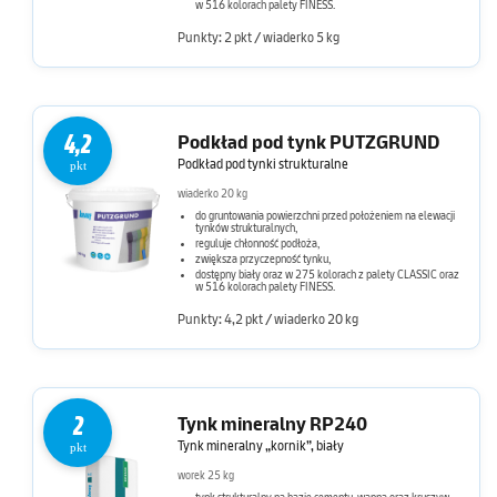
w 516 kolorach palety FINESS.
Punkty: 2 pkt / wiaderko 5 kg
4,2
Podkład pod tynk PUTZGRUND
Podkład pod tynki strukturalne
pkt
wiaderko 20 kg
do gruntowania powierzchni przed położeniem na elewacji
tynków strukturalnych,
reguluje chłonność podłoża,
zwiększa przyczepność tynku,
dostępny biały oraz w 275 kolorach z palety CLASSIC oraz
w 516 kolorach palety FINESS.
Punkty: 4,2 pkt / wiaderko 20 kg
2
Tynk mineralny RP240
Tynk mineralny „kornik”, biały
pkt
worek 25 kg