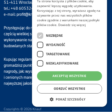
Ta strona korzysta z plików cookie, aby
51-411 Wrocław
zapewnić lepszą wygodę użytkowania.
tel.: +48 605324694
Korzystając z tej strony, wyrażasz zgodę na
e-mail:
profit@knauf.com
używanie przez nas wszystkich plików
cookie zgodnie z warunkami naszej polityki
plików cookie.
Dowiedz się więcej
Przystępując do naszego programu, każdy Uczestnik staje się
częścią wielkiej społeczności Knauf Profit, dla której
NIEZBĘDNE
wykonywanie najwyższej jakości prac remontowo-
WYDAJNOŚĆ
budowlanych stało się zawodowym motto.
TARGETOWANIE
Kupując regularnie nasze najwyższej jakości materiały,
NIESKLASYFIKOWANE
gromadzisz punkty, które możesz wymieniać na atrakcyjne
nagrody, jak: wyspecjalizowane narzędzia budowlane znanych
AKCEPTUJ WSZYSTKIE
i cenionych marek, karty podarunkowe do sklepów oraz
najwyższej jakości materiały budowlane marki Knauf.
ODRZUĆ WSZYSTKIE
POKAŻ SZCZEGÓŁY
Copyrights © 2026 Knauf