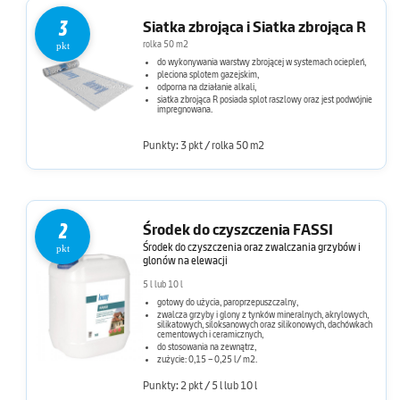
3
Siatka zbrojąca i Siatka zbrojąca R
rolka 50 m2
pkt
do wykonywania warstwy zbrojącej w systemach ociepleń,
pleciona splotem gazejskim,
odporna na działanie alkali,
siatka zbrojąca R posiada splot raszlowy oraz jest podwójnie
impregnowana.
Punkty: 3 pkt / rolka 50 m2
2
Środek do czyszczenia FASSI
Środek do czyszczenia oraz zwalczania grzybów i
pkt
glonów na elewacji
5 l lub 10 l
gotowy do użycia, paroprzepuszczalny,
zwalcza grzyby i glony z tynków mineralnych, akrylowych,
silikatowych, siloksanowych oraz silikonowych, dachówkach
cementowych i ceramicznych,
do stosowania na zewnątrz,
zużycie: 0,15 – 0,25 l/ m2.
Punkty: 2 pkt / 5 l lub 10 l