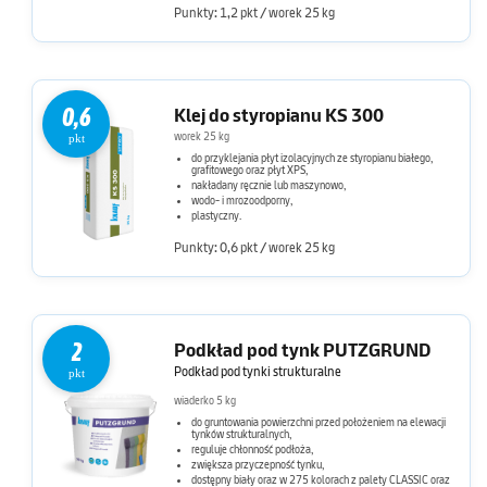
Punkty: 1,2 pkt / worek 25 kg
0,6
Klej do styropianu KS 300
worek 25 kg
pkt
do przyklejania płyt izolacyjnych ze styropianu białego,
grafitowego oraz płyt XPS,
nakładany ręcznie lub maszynowo,
wodo- i mrozoodporny,
plastyczny.
Punkty: 0,6 pkt / worek 25 kg
2
Podkład pod tynk PUTZGRUND
Podkład pod tynki strukturalne
pkt
wiaderko 5 kg
do gruntowania powierzchni przed położeniem na elewacji
tynków strukturalnych,
reguluje chłonność podłoża,
zwiększa przyczepność tynku,
dostępny biały oraz w 275 kolorach z palety CLASSIC oraz