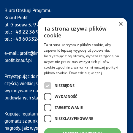
Biuro Obsługi Programu
Knauf Profit
×
ul. Gipsowa 5, 97-427 Rogowiec
Ta strona używa plików
tel.: +48 22 36 95 632
cookie
tel.: +48 605324694
Ta strona korzysta z plików cookie, aby
zapewnić lepszą wygodę użytkowania.
e-mail:
profit@knauf.com
Korzystając z tej strony, wyrażasz zgodę na
profit.knauf.pl
używanie przez nas wszystkich plików
cookie zgodnie z warunkami naszej polityki
plików cookie.
Dowiedz się więcej
Przystępując do naszego programu, każdy Uczestnik staje się
częścią wielkiej społeczności Knauf Profit, dla której
NIEZBĘDNE
wykonywanie najwyższej jakości prac remontowo-
WYDAJNOŚĆ
budowlanych stało się zawodowym motto.
TARGETOWANIE
Kupując regularnie nasze najwyższej jakości materiały,
NIESKLASYFIKOWANE
gromadzisz punkty, które możesz wymieniać na atrakcyjne
nagrody, jak: wyspecjalizowane narzędzia budowlane znanych