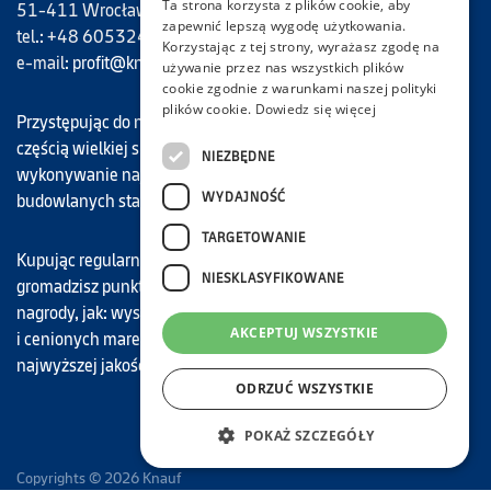
Ta strona korzysta z plików cookie, aby
51-411 Wrocław
zapewnić lepszą wygodę użytkowania.
tel.: +48 605324694
Korzystając z tej strony, wyrażasz zgodę na
e-mail:
profit@knauf.com
używanie przez nas wszystkich plików
cookie zgodnie z warunkami naszej polityki
plików cookie.
Dowiedz się więcej
Przystępując do naszego programu, każdy Uczestnik staje się
częścią wielkiej społeczności Knauf Profit, dla której
NIEZBĘDNE
wykonywanie najwyższej jakości prac remontowo-
WYDAJNOŚĆ
budowlanych stało się zawodowym motto.
TARGETOWANIE
Kupując regularnie nasze najwyższej jakości materiały,
NIESKLASYFIKOWANE
gromadzisz punkty, które możesz wymieniać na atrakcyjne
nagrody, jak: wyspecjalizowane narzędzia budowlane znanych
AKCEPTUJ WSZYSTKIE
i cenionych marek, karty podarunkowe do sklepów oraz
najwyższej jakości materiały budowlane marki Knauf.
ODRZUĆ WSZYSTKIE
POKAŻ SZCZEGÓŁY
Copyrights © 2026 Knauf