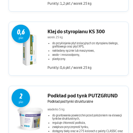
Punkty: 1,2 pkt / worek 25 kg
0,6
Klej do styropianu KS 300
worek 25 kg
pkt
do przyklejania płyt izolacyjnych ze styropianu białego,
grafitowego oraz płyt XPS,
nakładany ręcznie lub maszynowo,
wodo- i mrozoodporny,
plastyczny.
Punkty: 0,6 pkt / worek 25 kg
2
Podkład pod tynk PUTZGRUND
Podkład pod tynki strukturalne
pkt
wiaderko 5 kg
do gruntowania powierzchni przed położeniem na elewacji
tynków strukturalnych,
reguluje chłonność podłoża,
zwiększa przyczepność tynku,
dostępny biały oraz w 275 kolorach z palety CLASSIC oraz