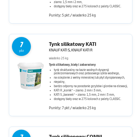
ziarno: 1,5 mm i 2 mm,
dostępny biały oraz w 275 kolorach z palety CLASSIC.
Punkty: 5 pkt / wiaderko 25 kg
7
Tynk silikatowy KATI
KNAUF KATI S, KNAUF KATI R
pkt
wiaderko 25 kg
Tynk silikatowy, biały i zabarwiony
tynk strukturalny na bazie wodnych dyspersji
polikrzemianowych oraz potasowego szkła wodnego,
na ocieplenie z wełny mineralnej lub płyt styropianowych,
niepalny,
bardzo odporny na porastanie grzybów i glonów na elewacji,
KATI R „kornik” – ziarno: 2 mm i 3 mm,
KATI S „baranek” – ziarno: 1,5 mm, 2 mm i 3 mm,
dostępny biały oraz w 275 kolorach z palety CLASSIC.
Punkty: 7 pkt / wiaderko 25 kg
Tynk silikonowy CONNI