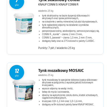
7
KNAUF CONNI S I KNAUF CONNI R
pkt
wiaderko 25 kg
tynk strukturalny na bazie dyspersji silikonowych i
akrylowych oraz spoiw polimerowych,
na ocieplenie z wełny mineralnej lub płyt styropianowych,
tynk najbardziej odporny na działanie czynników
atmosferycznych,
paroprzepuszczalny, wodoodporny, samooczyszczający się,
CONNI R „ kornik” – ziarno: 2 mm i 3 mm,
CONNI S „baranek” – ziarno: 1,5 mm, 2 mm i 3 mm,
dostępny biały oraz w 275 kolorach z palety CLASSIC.
Punkty: 7 pkt / wiaderko 25 kg
12
Tynk mozaikowy MOSAIC
wiaderko 25 kg
pkt
tynk mozaikowy to specjalnie dobrana żywica silikonowo-
akrylowa w połączeniu z wysokiej jakości kolorowym
kruszywem,
wysoce odporny na wodę i mróz,
łatwy do mycia i szorowania,
idealny na wykończenie cokołu domu, klatek schodowych,
ciągów komunikacyjnych,
kruszywo: 0,8–1,2 mm oraz 1,0–1,6 mm,
dostępny w 84 kolorach palety barw KNAUF MOSAIC.