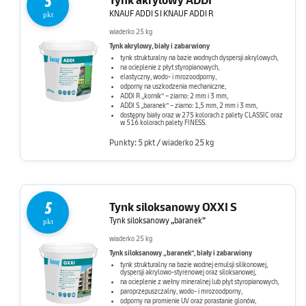
5
Tynk akrylowy ADDI
KNAUF ADDI S I KNAUF ADDI R
pkt
wiaderko 25 kg
Tynk akrylowy, biały i zabarwiony
tynk strukturalny na bazie wodnych dyspersji akrylowych,
na ocieplenie z płyt styropianowych,
elastyczny, wodo- i mrozoodporny,
odporny na uszkodzenia mechaniczne,
ADDI R „kornik” – ziarno: 2 mm i 3 mm,
ADDI S „baranek” – ziarno: 1,5 mm, 2 mm i 3 mm,
dostępny biały oraz w 275 kolorach z palety CLASSIC oraz
w 516 kolorach palety FINESS.
Punkty: 5 pkt / wiaderko 25 kg
5
Tynk siloksanowy OXXI S
Tynk siloksanowy „baranek”
pkt
wiaderko 25 kg
Tynk siloksanowy „baranek”, biały i zabarwiony
tynk strukturalny na bazie wodnej emulsji silikonowej,
dyspersji akrylowo-styrenowej oraz siloksanowej,
na ocieplenie z wełny mineralnej lub płyt styropianowych,
paroprzepuszczalny, wodo- i mrozoodporny,
odporny na promienie UV oraz porastanie glonów,