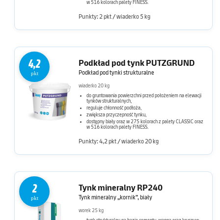
w 516 kolorach palety FINESS.
Punkty: 2 pkt / wiaderko 5 kg
4,2
Podkład pod tynk PUTZGRUND
Podkład pod tynki strukturalne
pkt
wiaderko 20 kg
do gruntowania powierzchni przed położeniem na elewacji
tynków strukturalnych,
reguluje chłonność podłoża,
zwiększa przyczepność tynku,
dostępny biały oraz w 275 kolorach z palety CLASSIC oraz
w 516 kolorach palety FINESS.
Punkty: 4,2 pkt / wiaderko 20 kg
2
Tynk mineralny RP240
Tynk mineralny „kornik”, biały
pkt
worek 25 kg