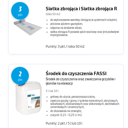
3
Siatka zbrojąca i Siatka zbrojąca R
rolka 50 m2
pkt
do wykonywania warstwy zbrojącej w systemach ociepleń,
pleciona splotem gazejskim,
odporna na działanie alkali,
siatka zbrojąca R posiada splot raszlowy oraz jest podwójnie
impregnowana.
Punkty: 3 pkt / rolka 50 m2
2
Środek do czyszczenia FASSI
Środek do czyszczenia oraz zwalczania grzybów i
pkt
glonów na elewacji
5 l lub 10 l
gotowy do użycia, paroprzepuszczalny,
zwalcza grzyby i glony z tynków mineralnych, akrylowych,
silikatowych, siloksanowych oraz silikonowych, dachówkach
cementowych i ceramicznych,
do stosowania na zewnątrz,
zużycie: 0,15 – 0,25 l/ m2.
Punkty: 2 pkt / 5 l lub 10 l