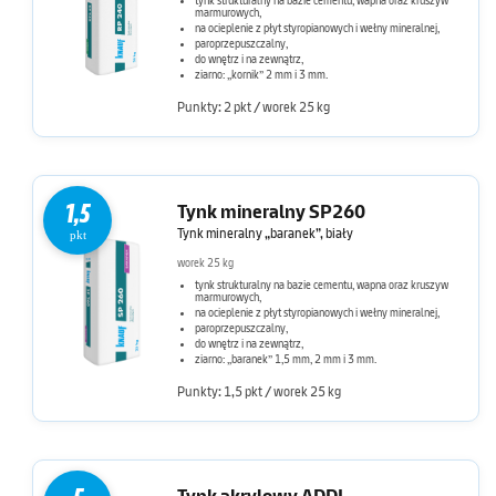
tynk strukturalny na bazie cementu, wapna oraz kruszyw
marmurowych,
na ocieplenie z płyt styropianowych i wełny mineralnej,
paroprzepuszczalny,
do wnętrz i na zewnątrz,
ziarno: „kornik” 2 mm i 3 mm.
Punkty: 2 pkt / worek 25 kg
1,5
Tynk mineralny SP260
Tynk mineralny „baranek”, biały
pkt
worek 25 kg
tynk strukturalny na bazie cementu, wapna oraz kruszyw
marmurowych,
na ocieplenie z płyt styropianowych i wełny mineralnej,
paroprzepuszczalny,
do wnętrz i na zewnątrz,
ziarno: „baranek” 1,5 mm, 2 mm i 3 mm.
Punkty: 1,5 pkt / worek 25 kg