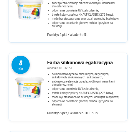
zabezpiecza elewacje przed szkodliwymi warunkami
atmosferycznymi,
odporna na promienie UV i zabrudzenia,
trwałe kolory z palety KNAUF CLASSIC (275 barw),
może być stosowana na zewnątrz i wewnątrz budynków,
odporna na porastanie glonów, mchów i grzybów na
elewacji.
Punkty: 4 pkt / wiaderko 5 l
8
Farba silikonowa egalizacyjna
wiaderko 10 lub 15 l
pkt
do malowania tynków mineralnych, akrylowych,
silikatowych, siloksanowych i silikonowych,
zabezpiecza elewacje przed szkodliwymi warunkami
atmosferycznymi,
odporna na promienie UV i zabrudzenia,
trwałe kolory z palety KNAUF CLASSIC (275 barw),
może być stosowana na zewnątrz i wewnątrz budynków,
odporna na porastanie glonów, mchów i grzybów na
elewacji.
Punkty: 8 pkt / wiaderko 10 lub 15 l