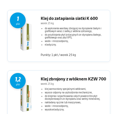
1
Klej do zatapiania siatki K 600
worek 25 kg
pkt
do wykonania warstwy zbrojącej na styropianie białym i
grafitowym wraz z siatką z włókna szklanego,
do przyklejania płyt izolacyjnych ze styropianu białego,
grafitowego oraz płyt XPS,
wodo- i mrozoodporny,
elastyczny.
Punkty: 1 pkt / worek 25 kg
1,2
Klej zbrojony z włóknem KZW 700
worek 25 kg
pkt
klej wzmocniony specjalnymi włóknami,
wysoce odporny na uszkodzenia mechaniczne,
do klejenia i szpachlowania całych powierzchni płyt
dociepleniowych ze styropianu oraz wełny mineralnej,
nakładany ręcznie lub maszynowo,
wodo- i mrozoodporny,
wysokoelastyczny.