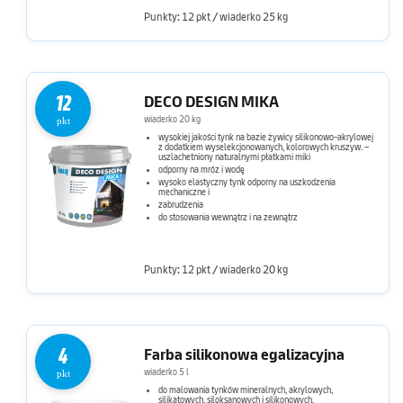
Punkty: 12 pkt / wiaderko 25 kg
12
DECO DESIGN MIKA
wiaderko 20 kg
pkt
wysokiej jakości tynk na bazie żywicy silikonowo-akrylowej
z dodatkiem wyselekcjonowanych, kolorowych kruszyw. –
uszlachetniony naturalnymi płatkami miki
odporny na mróz i wodę
wysoko elastyczny tynk odporny na uszkodzenia
mechaniczne i
zabrudzenia
do stosowania wewnątrz i na zewnątrz
Punkty: 12 pkt / wiaderko 20 kg
4
Farba silikonowa egalizacyjna
wiaderko 5 l
pkt
do malowania tynków mineralnych, akrylowych,
silikatowych, siloksanowych i silikonowych,