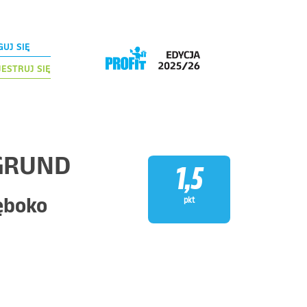
UJ SIĘ
ESTRUJ SIĘ
LGRUND
1,5
ęboko
pkt