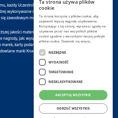
Ta strona używa plików
u, każdy Uczestnik staje się częścią wielkiej
cookie
której wykonywanie najwyższej jakości prac
Ta strona korzysta z plików cookie, aby
 się zawodowym motto.
zapewnić lepszą wygodę użytkowania.
Korzystając z tej strony, wyrażasz zgodę na
używanie przez nas wszystkich plików
szej jakości materiały, gromadzisz punkty, które
cookie zgodnie z warunkami naszej polityki
e nagrody, jak: wyspecjalizowane narzędzia
plików cookie.
Dowiedz się więcej
 marek, karty podarunkowe do sklepów oraz
udowlane marki Knauf.
NIEZBĘDNE
WYDAJNOŚĆ
TARGETOWANIE
NIESKLASYFIKOWANE
AKCEPTUJ WSZYSTKIE
ODRZUĆ WSZYSTKIE