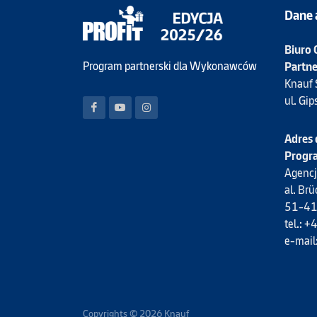
Dane 
Biuro
Program partnerski dla Wykonawców
Partne
Knauf S
ul. Gi
Adres 
Progra
Agencj
al. Br
51-41
tel.:
e-mail
Copyrights © 2026 Knauf