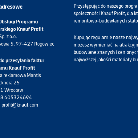
Przystępując do naszego program
adresowe
społeczności Knauf Profit, dla 
remontowo-budowlanych stało
 Obsługi Programu
rskiego Knauf Profit
p. z o.o.
Kupując regularnie nasze najwyż
psowa 5, 97-427 Rogowiec
możesz wymieniać na atrakcyjn
budowlane znanych i cenionych
najwyższej jakości materiały b
do przesyłania faktur
mu Knauf Profit
a reklamowa Mantis
ücknera 25
1 Wrocław
 +48 605324694
:
profit@knauf.com