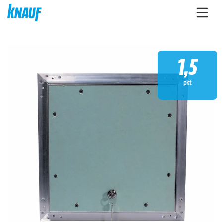
1,5
pkt