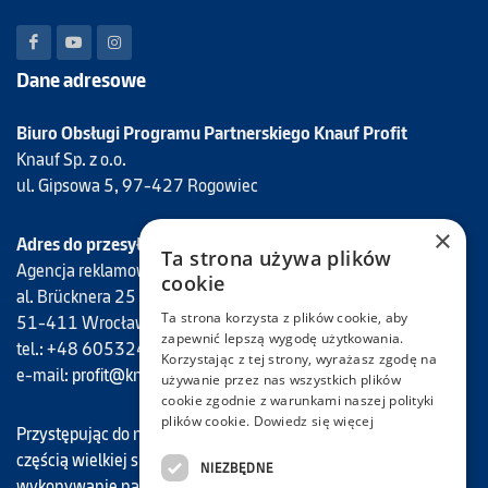
Dane adresowe
Biuro Obsługi Programu Partnerskiego Knauf Profit
Knauf Sp. z o.o.
ul. Gipsowa 5, 97-427 Rogowiec
×
Adres do przesyłania faktur Programu Knauf Profit
Ta strona używa plików
Agencja reklamowa Mantis
cookie
al. Brücknera 25
Ta strona korzysta z plików cookie, aby
51-411 Wrocław
zapewnić lepszą wygodę użytkowania.
tel.: +48 605324694
Korzystając z tej strony, wyrażasz zgodę na
e-mail:
profit@knauf.com
używanie przez nas wszystkich plików
cookie zgodnie z warunkami naszej polityki
plików cookie.
Dowiedz się więcej
Przystępując do naszego programu, każdy Uczestnik staje się
częścią wielkiej społeczności Knauf Profit, dla której
NIEZBĘDNE
wykonywanie najwyższej jakości prac remontowo-