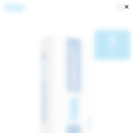
×
5
pkt