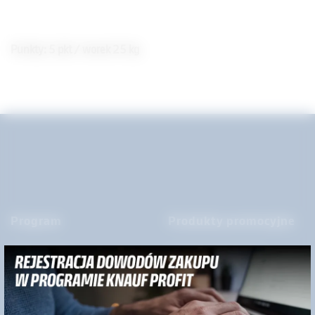
Punkty: 5 pkt / worek 25 kg
Program
Produkty promocyjne
Krok po kroku
Systemy glazurnicze
Formularze do pobrania
Systemy ociepleń
Regulamin programu
Systemy podłogowe