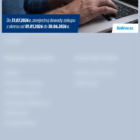
Polityka prywatności
Systemy tynkarskie
Polityka cookies
Systemy suchej zabudowy
Regulamin świadczenia
Systemy wykończeniowe
usług drogą elektroniczną
Kontakt
Nagrody za punkty
Knauf dla Ciebie
Odzież
Doradcy techniczni
Do domu i do pracy
Gdzie kupić
Narzędzia ręczne
Narzędzia elektryczne
Elektronika
Produkty Knauf