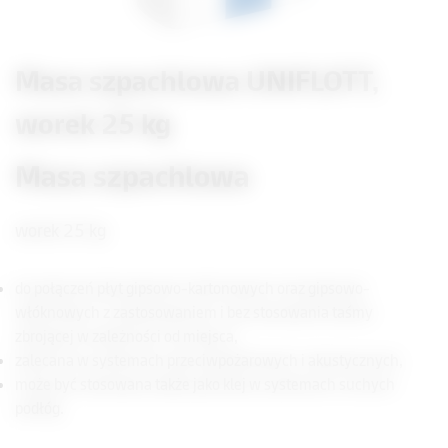
Masa szpachlowa UNIFLOTT,
worek 25 kg
Masa szpachlowa
worek 25 kg
do połączeń płyt gipsowo-kartonowych oraz gipsowo-
włóknowych z zastosowaniem i bez stosowania taśmy
zbrojącej w zależności od miejsca,
zalecana w systemach przeciwpożarowych i akustycznych,
może być stosowana także jako klej w systemach suchych
podłóg.