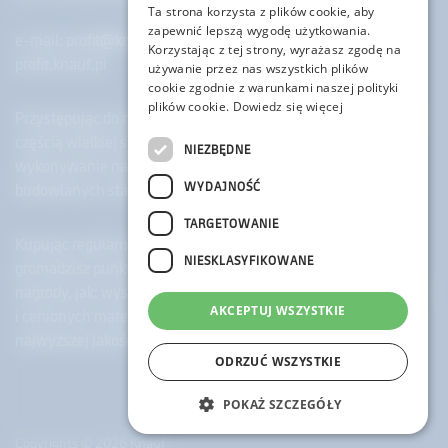
Ta strona korzysta z plików cookie, aby
zapewnić lepszą wygodę użytkowania.
e-mail:
profit@knauf.com
Korzystając z tej strony, wyrażasz zgodę na
profit.knauf.pl
używanie przez nas wszystkich plików
cookie zgodnie z warunkami naszej polityki
plików cookie.
Dowiedz się więcej
Przystępując do naszego programu, każdy Uczestnik staje się
częścią wielkiej społeczności Knauf Profit, dla której
NIEZBĘDNE
wykonywanie najwyższej jakości prac remontowo-
WYDAJNOŚĆ
budowlanych stało się zawodowym motto.
TARGETOWANIE
Kupując regularnie nasze najwyższej jakości materiały,
NIESKLASYFIKOWANE
gromadzisz punkty, które możesz wymieniać na atrakcyjne
nagrody, jak: wyspecjalizowane narzędzia budowlane znanych
AKCEPTUJ WSZYSTKIE
i cenionych marek, karty podarunkowe do sklepów oraz
najwyższej jakości materiały budowlane marki Knauf.
ODRZUĆ WSZYSTKIE
POKAŻ SZCZEGÓŁY
Copyrights © 2026 Knauf