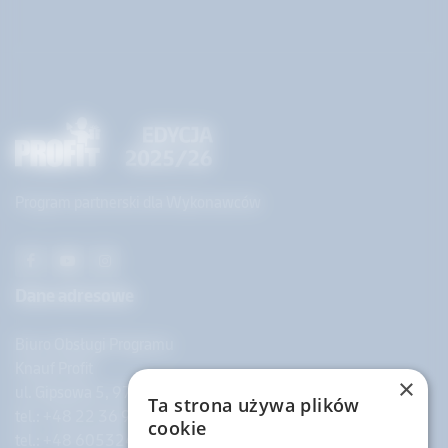
Program partnerski dla Wykonawców
Dane adresowe
Biuro Obsługi Programu
Knauf Profit
×
ul. Gipsowa 5, 97-427 Rogowiec
Ta strona używa plików
tel.: +48 22 36 95 632
cookie
tel.: +48 605324694