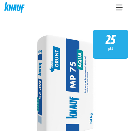
25
pkt