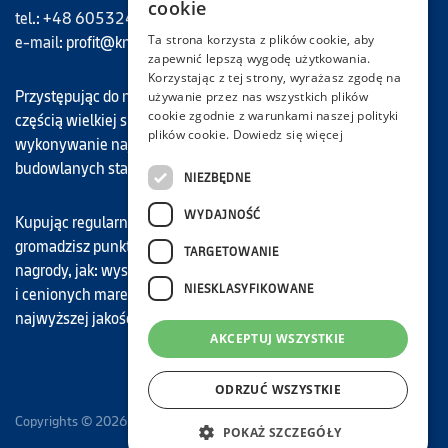
cookie
tel.: +48 605324694
Ta strona korzysta z plików cookie, aby
e-mail:
profit@knauf.com
zapewnić lepszą wygodę użytkowania.
Korzystając z tej strony, wyrażasz zgodę na
Przystępując do naszego programu, każdy Uczestnik staje się
używanie przez nas wszystkich plików
cookie zgodnie z warunkami naszej polityki
częścią wielkiej społeczności Knauf Profit, dla której
plików cookie.
Dowiedz się więcej
wykonywanie najwyższej jakości prac remontowo-
budowlanych stało się zawodowym motto.
NIEZBĘDNE
WYDAJNOŚĆ
Kupując regularnie nasze najwyższej jakości materiały,
gromadzisz punkty, które możesz wymieniać na atrakcyjne
TARGETOWANIE
nagrody, jak: wyspecjalizowane narzędzia budowlane znanych
NIESKLASYFIKOWANE
i cenionych marek, karty podarunkowe do sklepów oraz
najwyższej jakości materiały budowlane marki Knauf.
AKCEPTUJ WSZYSTKIE
ODRZUĆ WSZYSTKIE
Copyrights © 2026 Knauf
POKAŻ SZCZEGÓŁY