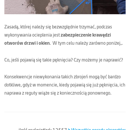
albo z niewiedzy nt. istnienia tych sił lub po prostu z ich
lekceważenia.
Zasadą, której należy się bezwzględnie trzymać, podczas
wykonywania ocieplenia jest
zabezpieczenie krawędzi
otworów drzwi i okien
. W tym celu należy zarówno poniżej,
jak i powyżej tych krawędzi dodatkowo wkleić tzw.
diagonalną
siatkę zbrojącą
z włókna szklanego w postaci prostokątnych
Co, jeśli pojawią się takie pęknięcia? Czy możemy je naprawić?
pasków. Paski te powinny mieć wymiar nie mniejszy niż 20 x
35 centymetrów. Należy pamiętać o tym, żeby przyklejać je
Konsekwencje niewykonania takich zbrojeń mogą być bardzo
pod kątem 45 stopni
. Tego typu, dodatkowe zbrojenia
dotkliwe, gdyż w momencie, kiedy pojawią się już pęknięcia, ich
wykonuje się bezpośrednio przed położeniem właściwej siatki
naprawa z reguły wiąże się z koniecznością ponownego
zbrojącej.
tynkowania całej powierzchni. Można oczywiście te miejsca
dozbroić, przyklejając w miejsce pęknięć siatkę, ale w miejscu
jej zastosowania
pozostaną ślady łat,
które będę się odróżniać
od pozostałej części tynku. Dlatego radzimy, żeby zawczasu