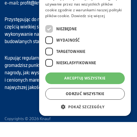
e-mail:
profit@knauf.com
używanie przez nas wszystkich plików
cookie zgodnie z warunkami naszej polityki
plików cookie.
Dowiedz się więcej
Przystępując do naszego programu, każdy Uczestnik staje się
częścią wielkiej społeczności Knauf Profit, dla której
NIEZBĘDNE
wykonywanie najwyższej jakości prac remontowo-
WYDAJNOŚĆ
budowlanych stało się zawodowym motto.
TARGETOWANIE
Kupując regularnie nasze najwyższej jakości materiały,
NIESKLASYFIKOWANE
gromadzisz punkty, które możesz wymieniać na atrakcyjne
nagrody, jak: wyspecjalizowane narzędzia budowlane znanych
AKCEPTUJ WSZYSTKIE
i cenionych marek, karty podarunkowe do sklepów oraz
najwyższej jakości materiały budowlane marki Knauf.
ODRZUĆ WSZYSTKIE
POKAŻ SZCZEGÓŁY
Copyrights © 2026 Knauf