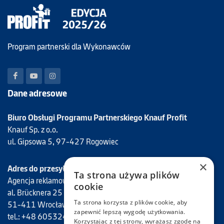
Program partnerski dla Wykonawców
Dane adresowe
Biuro Obsługi Programu Partnerskiego Knauf Profit
Knauf Sp. z o.o.
ul. Gipsowa 5, 97-427 Rogowiec
×
Adres do przesyłania faktur Programu Knauf Profit
Ta strona używa plików
Agencja reklamowa Mantis
cookie
al. Brücknera 25
Ta strona korzysta z plików cookie, aby
51-411 Wrocław
zapewnić lepszą wygodę użytkowania.
tel.: +48 605324694
Korzystając z tej strony, wyrażasz zgodę na