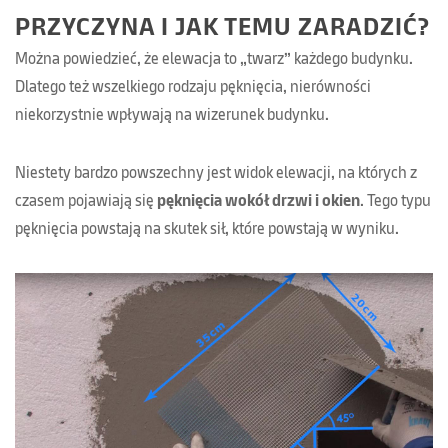
PRZYCZYNA I JAK TEMU ZARADZIĆ?
Można powiedzieć, że elewacja to „twarz” każdego budynku.
Dlatego też wszelkiego rodzaju pęknięcia, nierówności
niekorzystnie wpływają na wizerunek budynku.
Niestety bardzo powszechny jest widok elewacji, na których z
czasem pojawiają się
pęknięcia wokół drzwi i okien
. Tego typu
pęknięcia powstają na skutek sił, które powstają w wyniku
pracy budynku. Dodatkowo takie rysy i pęknięcia mogą również
powstawać w wyniku działania sił zewnętrznych, takich jak:
mocne podmuchy wiatru, wnikającą w szczeliny wodę i jej
późniejsze zamarzanie. Bezpośrednim powodem pojawienia się
takich pęknięć jest
nieodpowiednie zabezpieczenie miejsc
,
szczególnie narażonych na odziaływanie sił zewnętrznych lub
wewnętrznych. A przyczyną złego wykonania elewacji wynika