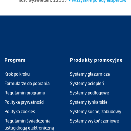
ilość wyświetleń: 12557
Wszystkie porady ekspertów
zadbać o
zabezpieczenie tych newralgicznych miejsc
, aby
uniknąć w przyszłości potencjalnych reklamacji i
nieprzyjemnych sytuacji.
Program
Produkty promocyjne
Krok po kroku
Systemy glazurnicze
Formularze do pobrania
Systemy ociepleń
Regulamin programu
Systemy podłogowe
Polityka prywatności
Systemy tynkarskie
Polityka cookies
Systemy suchej zabudowy
Regulamin świadczenia
Systemy wykończeniowe
usług drogą elektroniczną